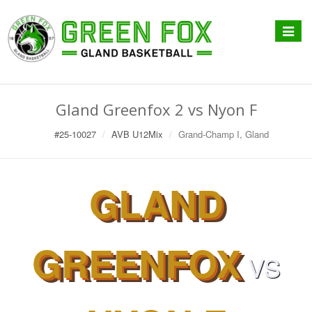
Affiche
menu
Gland Greenfox 2 vs Nyon F
#25-10027
AVB U12Mix
Grand-Champ I, Gland
GLAND
GREENFOX
VS